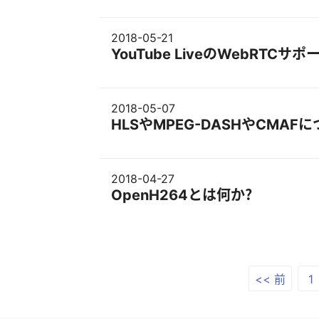
2018-05-21
YouTube LiveのWebRT
2018-05-07
HLSやMPEG-DASHやCMAF
2018-04-27
OpenH264とは何か？
<< 前
1