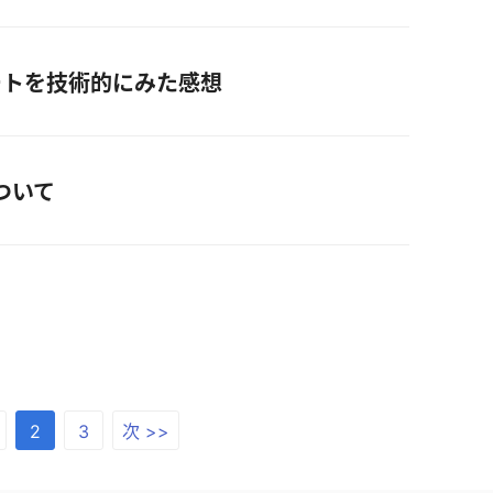
Cサポートを技術的にみた感想
について
2
3
次 >>