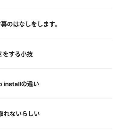
#6 で字幕のはなしをします。
せをする小技
o installの違い
ら取れないらしい